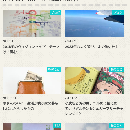
ブログ
ブログ
2018.1.3
2024.2.11
2018年のヴィジョンマップ、テーマ
2023年もよく遊び、よく働いた！
は「積む」
私のこと
私のこと
2018.12.13
2017.1.12
母さんのバイト生活が我が家の暮ら
小麦粉とお砂糖、ユルめに控えめ
しにもたらしたもの
で。《グルテン&シュガーフリーチャ
レンジ！》
学び
私のこと