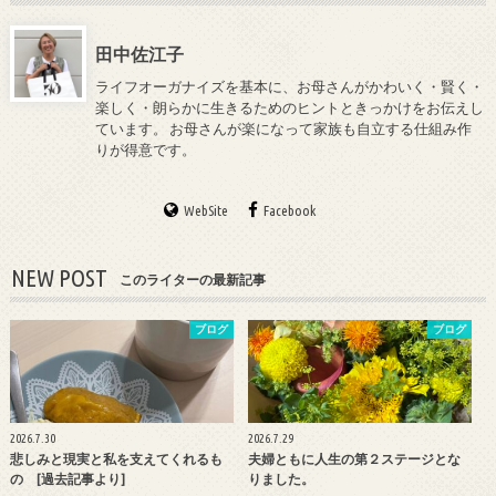
田中佐江子
ライフオーガナイズを基本に、お母さんがかわいく・賢く・
楽しく・朗らかに生きるためのヒントときっかけをお伝えし
ています。 お母さんが楽になって家族も自立する仕組み作
りが得意です。
WebSite
Facebook
NEW POST
このライターの最新記事
ブログ
ブログ
2026.7.30
2026.7.29
悲しみと現実と私を支えてくれるも
夫婦ともに人生の第２ステージとな
の [過去記事より]
りました。