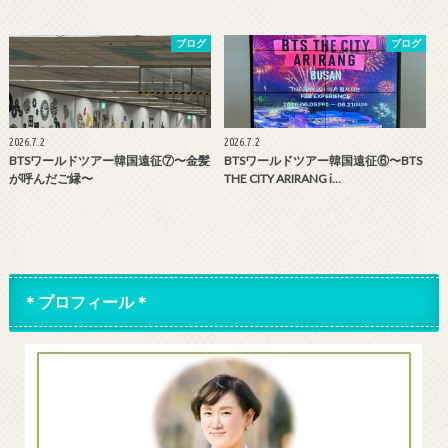
ブログ
ブログ
2026.7.2
2026.7.2
BTSワールドツアー韓国遠征⑦〜金髪
BTSワールドツアー韓国遠征⑥〜BTS
が呼んだご縁〜
THE CITY ARIRANG i…
＊プロフィール＊